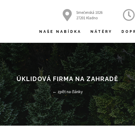
Smečenská 1026
27201 Kladno
NAŠE NABÍDKA
NÁTĚRY
DOP
ÚKLIDOVÁ FIRMA NA ZAHRADĚ
← zpět na články