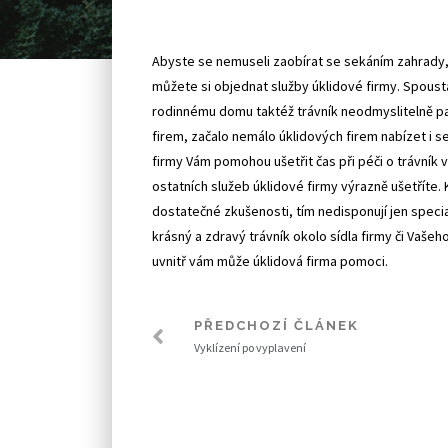
Abyste se nemuseli zaobírat se sekáním zahrady, 
můžete si objednat služby úklidové firmy. Spous
rodinnému domu taktéž trávník neodmyslitelně pa
firem, začalo nemálo úklidových firem nabízet i s
firmy Vám pomohou ušetřit čas při péči o trávník 
ostatních služeb úklidové firmy výrazně ušetříte. K
dostatečné zkušenosti, tím nedisponují jen specia
krásný a zdravý trávník okolo sídla firmy či Vašeh
uvnitř vám může úklidová firma pomoci.
PŘEDCHOZÍ ČLÁNEK
Vyklízení po vyplavení