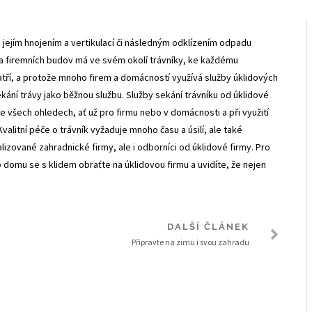
jejím hnojením a vertikulací či následným odklízením odpadu
ta firemních budov má ve svém okolí trávníky, ke každému
tří, a protože mnoho firem a domácností využívá služby úklidových
ekání trávy jako běžnou službu. Služby sekání trávníku od úklidové
ve všech ohledech, ať už pro firmu nebo v domácnosti a při využití
valitní péče o trávník vyžaduje mnoho času a úsilí, ale také
lizované zahradnické firmy, ale i odborníci od úklidové firmy. Pro
o domu se s klidem obraťte na úklidovou firmu a uvidíte, že nejen
DALŠÍ ČLÁNEK
Připravte na zimu i svou zahradu